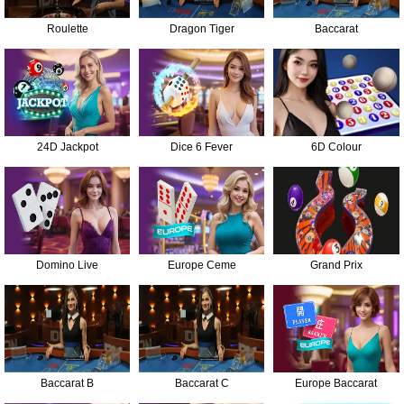
Roulette
Dragon Tiger
Baccarat
24D Jackpot
Dice 6 Fever
6D Colour
Domino Live
Europe Ceme
Grand Prix
Baccarat B
Baccarat C
Europe Baccarat