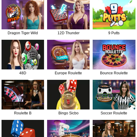
Dragon Tiger Wild
12D Thunder
9 Putts
48D
Europe Roulette
Bounce Roulette
Roulette B
Bingo Sicbo
Soccer Roulette